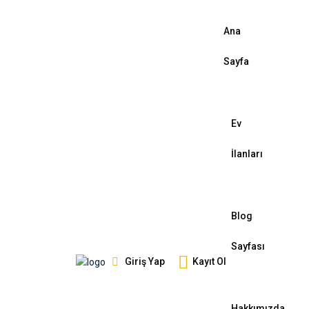
Ana
Sayfa
Ev
İlanları
Blog
Sayfası
Giriş Yap
Kayıt Ol
Hakkımızda